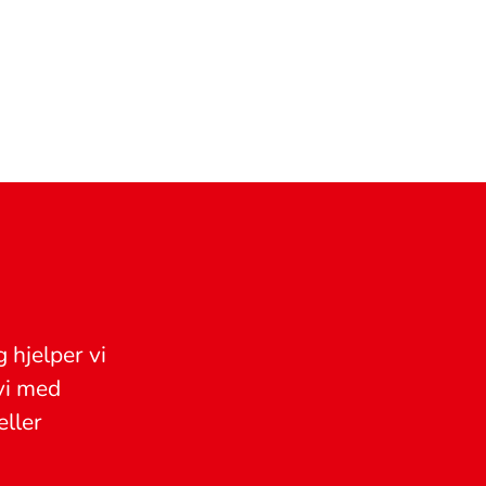
g hjelper vi
 vi med
eller