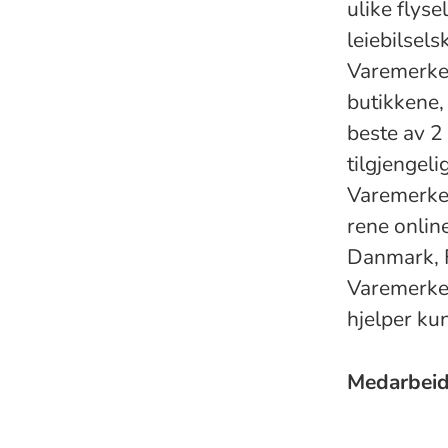
ulike flyse
leiebilsels
Varemerket
butikkene,
beste av 2
tilgjengeli
Varemerket
rene online
Danmark, Fi
Varemerken
hjelper ku
Medarbei