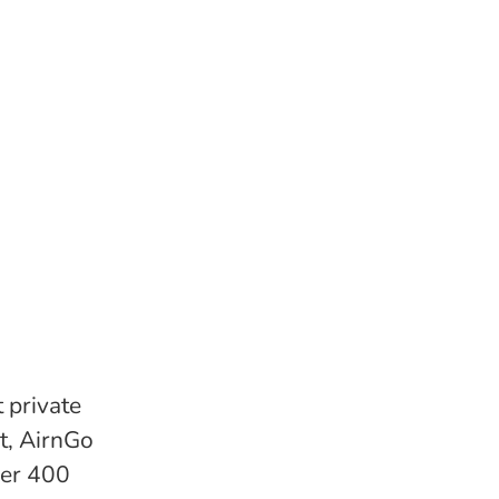
 private
t, AirnGo
ver 400