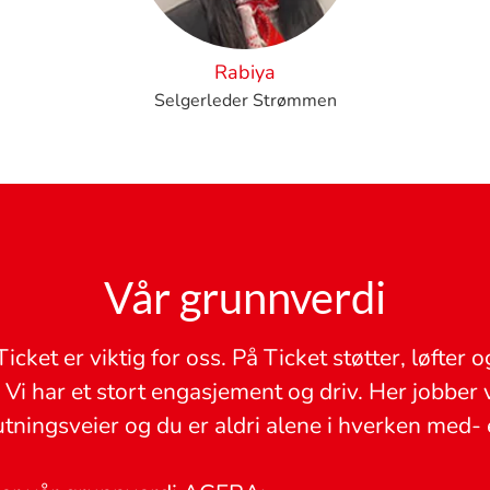
Rabiya
Selgerleder Strømmen
Vår grunnverdi
Ticket er viktig for oss. På Ticket støtter, løfter o
 Vi har et stort engasjement og driv. Her jobber
utningsveier og du er aldri alene i hverken med- 