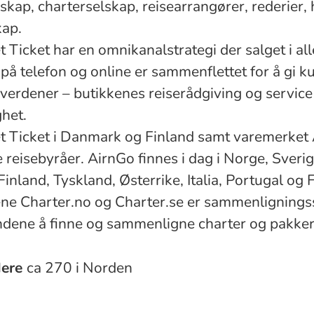
lskap, charterselskap, reisearrangører, rederier, 
kap.
 Ticket har en omnikanalstrategi der salget i all
 på telefon og online er sammenflettet for å gi 
 verdener – butikkenes reiserådgiving og service
ghet.
 Ticket i Danmark og Finland samt varemerket 
 reisebyråer. AirnGo finnes i dag i Norge, Sverig
nland, Tyskland, Østerrike, Italia, Portugal og 
e Charter.no og Charter.se er sammenligningss
ndene å finne og sammenligne charter og pakker
dere
ca 270 i Norden