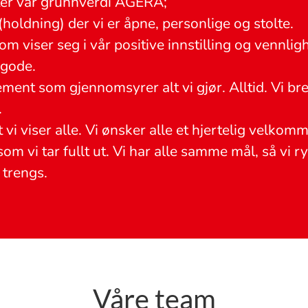
tter vår grunnverdi AGERA;
(holdning) der vi er åpne, personlige og stolte.
m viser seg i vår positive innstilling og vennligh
 gode.
ement som gjennomsyrer alt vi gjør. Alltid. Vi br
.
vi viser alle. Vi ønsker alle et hjertelig velkom
om vi tar fullt ut. Vi har alle samme mål, så vi ry
 trengs.
Våre team