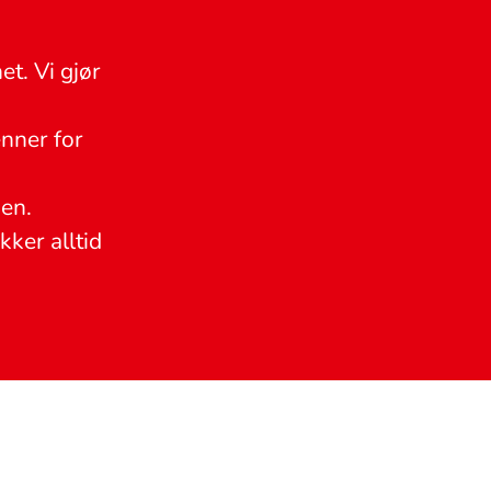
et. Vi gjør
enner for
men.
kker alltid