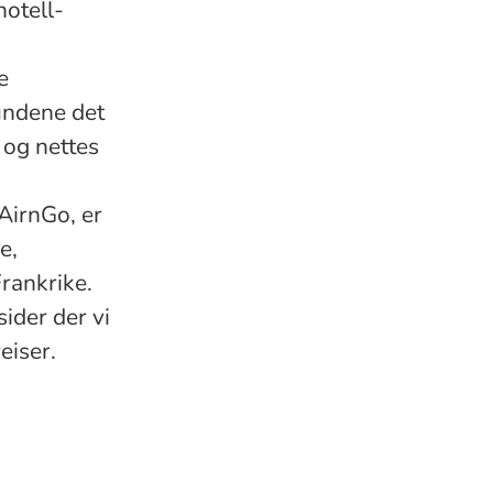
hotell-
e
kundene det
 og nettes
AirnGo, er
e,
Frankrike.
ider der vi
eiser.