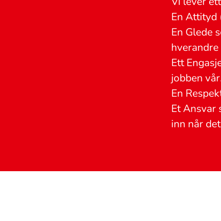
Vi lever e
En Attityd 
En Glede so
hverandre
Ett Engasj
jobben vår
En Respekt 
Et Ansvar s
inn når det